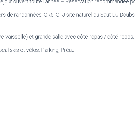
 Séjour ouvert toute l’année – Réservation recommandée p
ers de randonnées, GR5, GTJ site naturel du Saut Du Doubs
e-vaisselle) et grande salle avec côté-repas / côté-repos, t
cal skis et vélos, Parking, Préau.